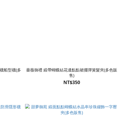
襪船型襪(多
薔薇御禮 緞帶蝴蝶結花邊點點裙擺彈簧髮夾(多色販
售)
NT$350