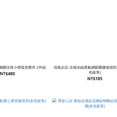
橢圓珍珠小標弧形壓夾 2件組
清風步語 涼感冰絲透氣網眼圈膠後跟防
色販售)
NT$480
NT$185