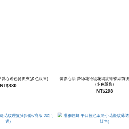
點愛心透色髮抓夾(多色販售)
蕾影心語 蕾絲花邊緹花網紋蝴蝶結前
(多色販售)
NT$380
NT$298