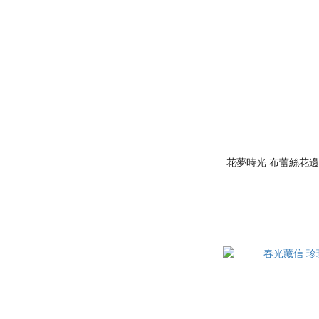
花夢時光 布蕾絲花