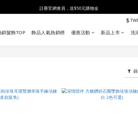
全館消費滿$2500 贈 ♡ 冰淇淋提霸杯 ♡
註冊官網會員，送$50元購物金
$
TW
全館消費滿$2500 贈 ♡ 冰淇淋提霸杯 ♡
熱銷髮飾TOP
飾品人氣熱銷榜
優惠活動
新品上市
洗
篩