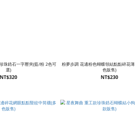
珍珠鋯石一字壓夾(藍/粉 2色可
粉夢步調 花邊粉色蝴蝶領結點點碎花薄
選)
色販售)
NT$320
NT$230