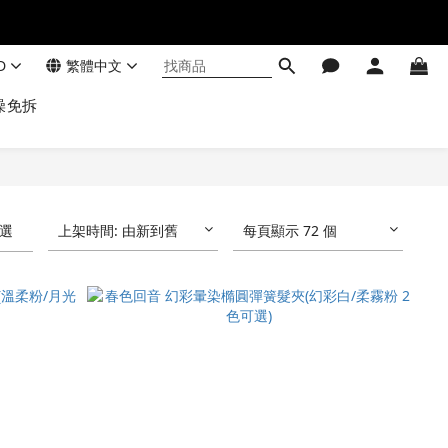
D
繁體中文
澡免拆
選
上架時間: 由新到舊
每頁顯示 72 個