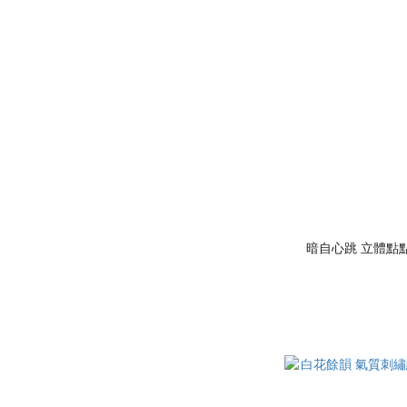
暗自心跳 立體點