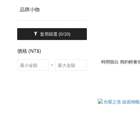
品牌小物
套用篩選
(0/20)
價格 (NT$)
時間留白 簡約輕奢排
~