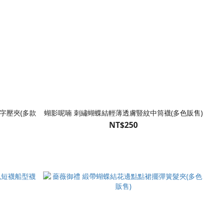
字壓夾(多款
蝴影呢喃 刺繡蝴蝶結輕薄透膚豎紋中筒襪(多色販售)
NT$250