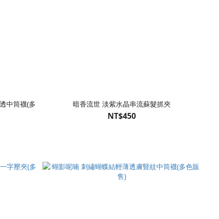
透中筒襪(多
暗香流世 淡紫水晶串流蘇髮抓夾
NT$450