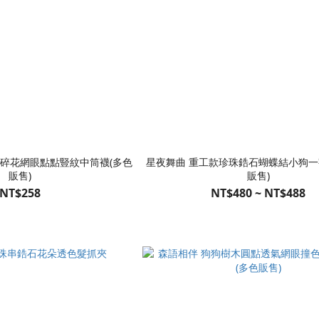
邊碎花網眼點點豎紋中筒襪(多色
星夜舞曲 重工款珍珠鋯石蝴蝶結小狗一
販售)
販售)
NT$258
NT$480 ~ NT$488