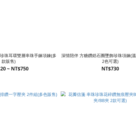
粉珍珠耳環雙層串珠手鍊項鍊(多
深情陪伴 方糖鑽鋯石圈墜飾珍珠項鍊(溫
款販售)
2色可選)
20 ~ NT$750
NT$730