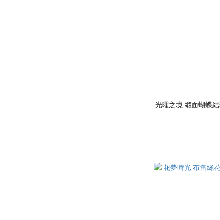
光曜之境 緞面蝴蝶結