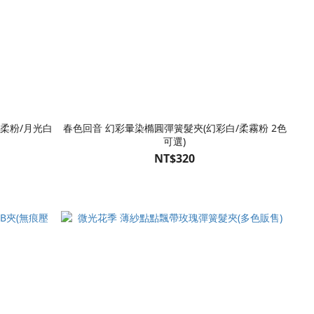
柔粉/月光白
春色回音 幻彩暈染橢圓彈簧髮夾(幻彩白/柔霧粉 2色
可選)
NT$320