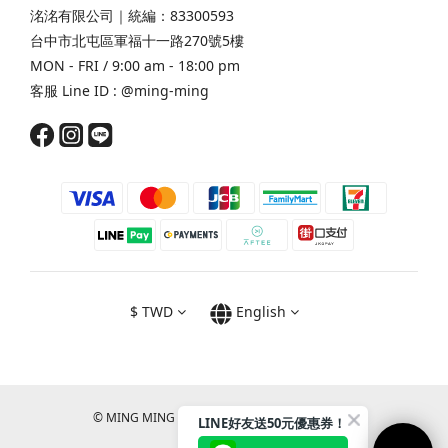
洺洺有限公司｜統編：83300593
台中市北屯區軍福十一路270號5樓
MON - FRI / 9:00 am - 18:00 pm
客服 Line ID :
@ming-ming
$
TWD
English
© MING MING CO., LTD. All RIGHTS RESERVED.
LINE好友送50元優惠券！