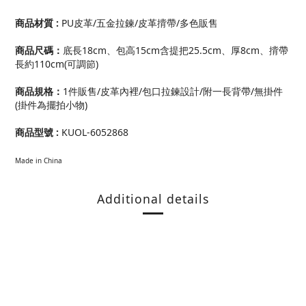
商品材質 :
PU皮革/五金拉鍊/皮革揹帶/多色販售
商品尺碼：
底長18cm、包高15cm含提把25.5cm、厚8cm、揹帶
長約110cm(可調節)
商品規格：
1件販售/皮革內裡/包口拉鍊設計/附一長背帶/無掛件
(掛件為擺拍小物)
商品型號 :
KUOL-6052868
Made in China
Additional details