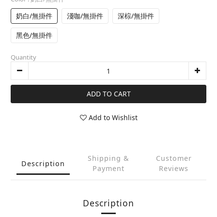
奶白/無掛件
淺咖/無掛件
深棕/無掛件
黑色/無掛件
Quantity
ADD TO CART
Add to Wishlist
Shipping &
Customer
Description
Payment
Reviews
Description