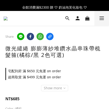
全館消費滿$2300 贈 ♡ 奶油泡芙化妝包 ♡
全館消費滿$2300 贈 ♡ 奶油泡芙化妝包 ♡
註冊官網會員，送$50元購物金
全館消費滿$2300 贈 ♡ 奶油泡芙化妝包 ♡
Share
微光繾綣 膨膨薄紗堆鑽水晶串珠帶梳
髮箍(橘棕/黑 2色可選)
宅配到府 滿 $650 元免運 on order
超商取貨 滿 $499 元免運 on order
Show more
NT$685
Color
: 橘棕