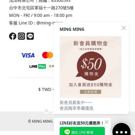
洺洺有限公司｜統編：83300593
台中市北屯區軍福十一路270號5樓
MON - FRI / 9:00 am - 18:00 pm
客服 Line ID :
@ming-ming
MING MING
$
TWD
繁體中文
新會員募集中~~~
會員獨享專屬優惠
© MING MING CO., LTD. All RIGHTS RESERVED.
LINE好友送50元優惠券！
連結 LINE 帳號