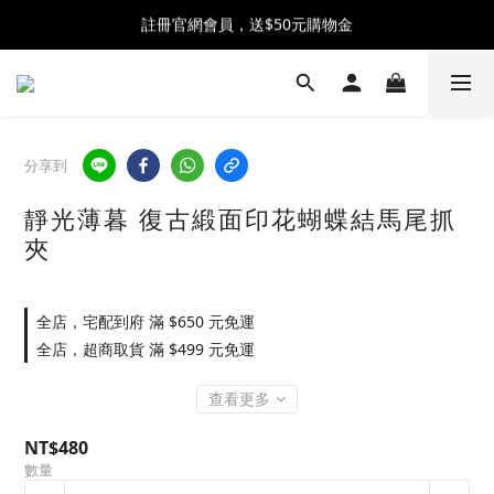
註冊官網會員，送$50元購物金
全館消費滿$2500 贈 ♡ 冰淇淋提霸杯 ♡
全館消費滿$2500 贈 ♡ 冰淇淋提霸杯 ♡
分享到
靜光薄暮 復古緞面印花蝴蝶結馬尾抓
夾
全店，宅配到府 滿 $650 元免運
全店，超商取貨 滿 $499 元免運
查看更多
NT$480
數量