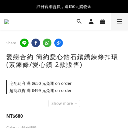
全館消費滿$2300 贈 ♡ 奶油泡芙化妝包 ♡
註冊官網會員，送$50元購物金
全館消費滿$2300 贈 ♡ 奶油泡芙化妝包 ♡
Share
愛戀合約 簡約愛心鋯石鑲鑽鍊條扣環
(素鍊條/愛心鑽 2款販售)
宅配到府 滿 $650 元免運 on order
超商取貨 滿 $499 元免運 on order
Show more
NT$680
Color
: 小鋯石鍊條