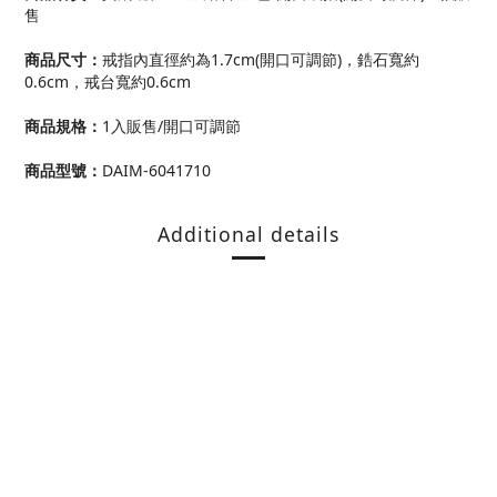
售
商品尺寸
：
戒指內直徑約為1.7cm(開口可調節)，
鋯石
寬約
0.6cm，
戒台
寬約0.6cm
商品規格
：
1入販售/開口可調節
商品型號
：
DAIM-6041710
Additional details