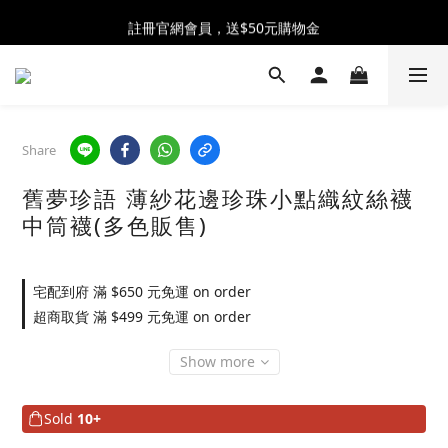
全館消費滿$2300 贈 ♡ 奶油泡芙化妝包 ♡
註冊官網會員，送$50元購物金
全館消費滿$2300 贈 ♡ 奶油泡芙化妝包 ♡
Share
舊夢珍語 薄紗花邊珍珠小點織紋絲襪
中筒襪(多色販售)
宅配到府 滿 $650 元免運 on order
超商取貨 滿 $499 元免運 on order
Show more
Sold
10+