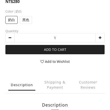
NT$280
Color
: 奶白
奶白
黑色
Quantity
ADD TO CART
Add to Wishlist
Shipping &
Customer
Description
Payment
Reviews
Description