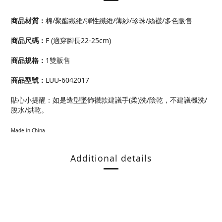
商品材質：
棉/聚酯纖維/彈性纖維/薄紗/珍珠/絲襪/多色販售
商品尺碼：
F (適穿腳長22-25cm)
商品規格：
1雙販售
商品型號：
LUU-6042017
貼心小提醒：如是造型墜飾襪款建議手(柔)洗/陰乾，不建議機洗/
脫水/烘乾。
Made in China
Additional details