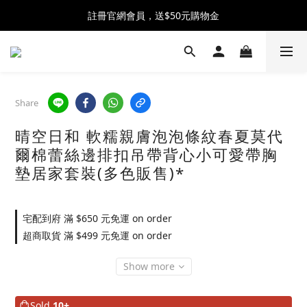
全館消費滿$2500 贈 ♡ 冰淇淋提霸杯 ♡
註冊官網會員，送$50元購物金
全館消費滿$2500 贈 ♡ 冰淇淋提霸杯 ♡
Share
晴空日和 軟糯親膚泡泡條紋春夏莫代
爾棉蕾絲邊排扣吊帶背心小可愛帶胸
墊居家套裝(多色販售)*
宅配到府 滿 $650 元免運 on order
超商取貨 滿 $499 元免運 on order
Show more
Sold
10+