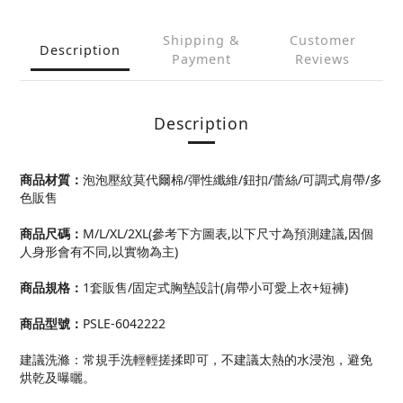
Shipping &
Customer
Description
Payment
Reviews
Description
商品材質：
泡泡壓紋莫代爾棉/彈性纖維/鈕扣/蕾絲
/可調式肩帶
/多
色販售
商品尺碼：
M/L/XL/2XL(參考下方圖表,以下尺寸為預測建議,因個
人身形會有不同,以實物為主)
商品規格：
1套販售/固定式胸墊設計
(肩帶小可愛上衣
+短褲)
商品型號：
PSLE-6042222
建議洗滌：常規手洗輕輕搓揉即可，不建議太熱的水浸泡，避免
烘乾及曝曬。