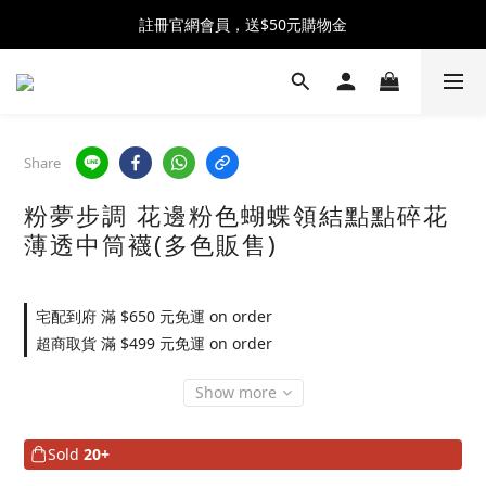
全館消費滿$2500 贈 ♡ 冰淇淋提霸杯 ♡
註冊官網會員，送$50元購物金
全館消費滿$2500 贈 ♡ 冰淇淋提霸杯 ♡
Share
粉夢步調 花邊粉色蝴蝶領結點點碎花
薄透中筒襪(多色販售)
宅配到府 滿 $650 元免運 on order
超商取貨 滿 $499 元免運 on order
Show more
Sold
20+