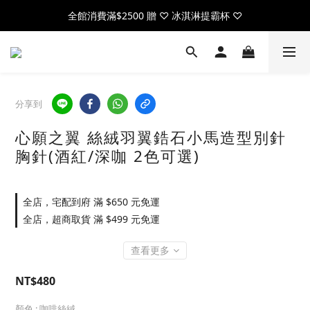
全館消費滿$2500 贈 ♡ 冰淇淋提霸杯 ♡
全館消費滿$2500 贈 ♡ 冰淇淋提霸杯 ♡
註冊官網會員，送$50元購物金
全館消費滿$2500 贈 ♡ 冰淇淋提霸杯 ♡
分享到
心願之翼 絲絨羽翼鋯石小馬造型別針
胸針(酒紅/深咖 2色可選)
全店，宅配到府 滿 $650 元免運
全店，超商取貨 滿 $499 元免運
查看更多
NT$480
顏色
: 咖啡絲絨