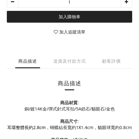
加入購物車
加入追蹤清單
商品描述
送貨及付款方式
顧客評價
商品描述
商品材質
:
銅/鍍14K金
/
彈式針式耳扣/
5A鋯石/貓眼石/
金色
商品尺寸
:
耳環整體長約2.8cm
，蝴蝶結長寬約1
X
1.4cm
，貓眼球寬約0.8cm