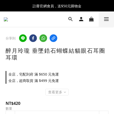
全館消費滿$2300 贈 ♡ 奶油泡芙化妝包 ♡
註冊官網會員，送$50元購物金
全館消費滿$2300 贈 ♡ 奶油泡芙化妝包 ♡
分享到
醉月玲瓏 垂墜鋯石蝴蝶結貓眼石耳圈
耳環
全店，宅配到府 滿 $650 元免運
全店，超商取貨 滿 $499 元免運
查看更多
NT$420
數量