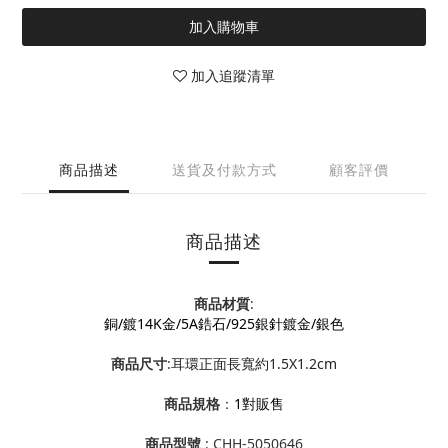
加入購物車
加入追蹤清單
商品描述
送貨及付款方式
顧客評價
商品描述
商品材質
:
銅/鍍14K金/5A鋯石/925銀針鍍金/銀色
商品尺寸
:
耳環正面長寬約1.5X1.2cm
商品規格
：
1對販售
商品型號
: CHH-5050646