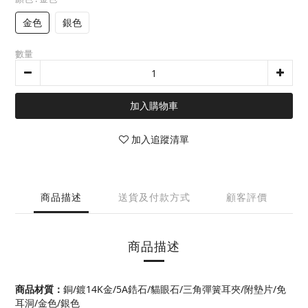
金色
銀色
數量
加入購物車
加入追蹤清單
商品描述
送貨及付款方式
顧客評價
商品描述
商品材質
：
銅/鍍14K金/5A鋯石/貓眼石/三角彈簧耳夾/附墊片/免
耳洞/金色/銀色