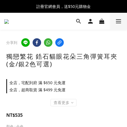
註冊官網會員，送$50元購物金
全館消費滿$2500 贈 ♡ 冰淇淋提霸杯 ♡
全館消費滿$2500 贈 ♡ 冰淇淋提霸杯 ♡
分享到
獨戀繁花 鋯石貓眼花朵三角彈簧耳夾
(金/銀2色可選)
全店，宅配到府 滿 $650 元免運
全店，超商取貨 滿 $499 元免運
查看更多
NT$535
顏色
: 金色