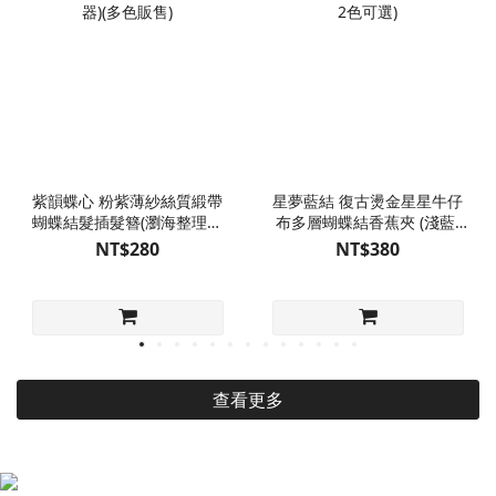
紫韻蝶心 粉紫薄紗絲質緞帶
星夢藍結 復古燙金星星牛仔
蝴蝶結髮插髮簪(瀏海整理固
布多層蝴蝶結香蕉夾 (淺藍/
定器)(多色販售)
深藍 2色可選)
NT$280
NT$380
查看更多