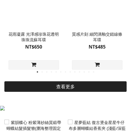
花雨凝露 光澤感珍珠花透明
質感片刻 細閃滴釉交錯線條
珠珠流蘇耳環
耳環
NT$650
NT$485
查看更多