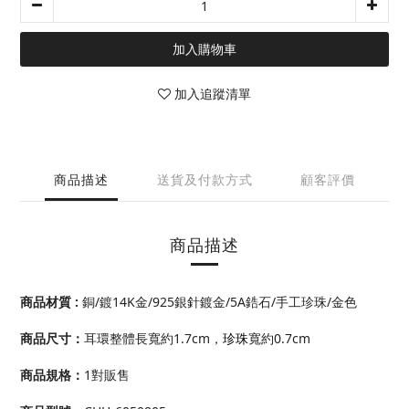
加入購物車
加入追蹤清單
商品描述
送貨及付款方式
顧客評價
商品描述
商品材質 :
銅/鍍14K金/925銀針鍍金/5A鋯石/手工珍珠/金色
商品尺寸
：
耳環整體長寬約1.7cm，
珍珠
寬約0.7cm
商品規格：
1對販售