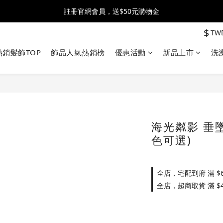
全館消費滿$2500 贈 ♡ 冰淇淋提霸杯 ♡
註冊官網會員，送$50元購物金
$
TW
全館消費滿$2500 贈 ♡ 冰淇淋提霸杯 ♡
熱銷髮飾TOP
飾品人氣熱銷榜
優惠活動
新品上市
洗
海光粼影 垂墜
色可選)
全店，宅配到府 滿 $6
全店，超商取貨 滿 $4