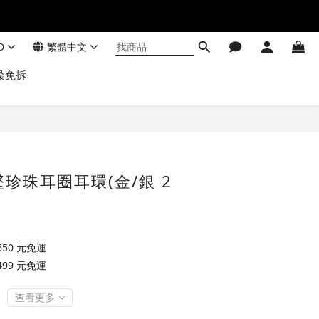
D
繁體中文
澡免拆
珍珠耳圈耳環(金/銀 2
50 元免運
99 元免運
查看更多