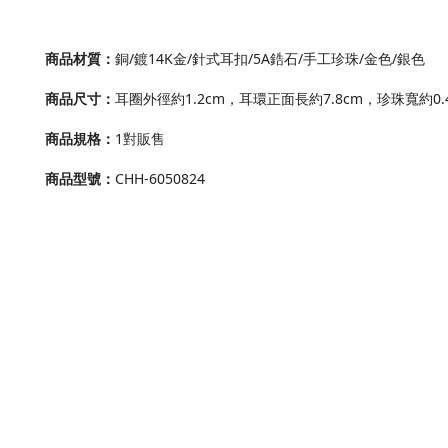
商品材質
：
銅/鍍14K金
/針式耳扣
/5A鋯石/手工珍珠
/
金色/銀色
商品尺寸
：
耳圈外徑約1.2cm，耳環正面長約7.8cm，
珍珠
寬約0.4
商品規格
：
1對販售
商品型號
：
CHH-6050824