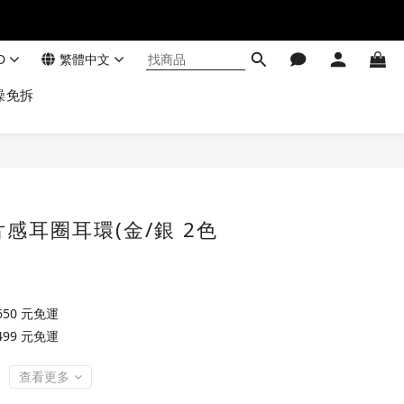
D
繁體中文
澡免拆
感耳圈耳環(金/銀 2色
50 元免運
99 元免運
查看更多