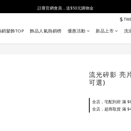
全館消費滿$2500 贈 ♡ 冰淇淋提霸杯 ♡
註冊官網會員，送$50元購物金
$
TW
全館消費滿$2500 贈 ♡ 冰淇淋提霸杯 ♡
熱銷髮飾TOP
飾品人氣熱銷榜
優惠活動
新品上市
洗
流光碎影 亮片
可選)
全店，宅配到府 滿 $6
全店，超商取貨 滿 $4