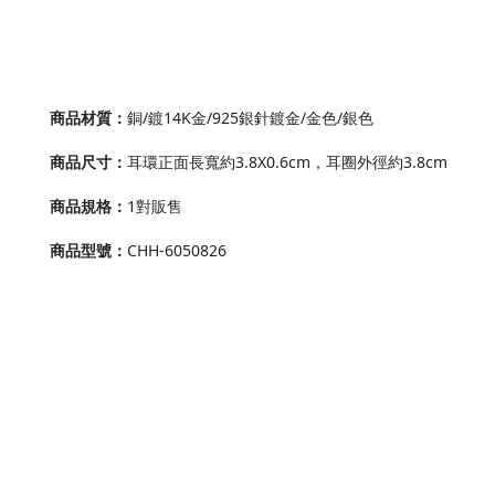
商品材質
：
銅/鍍14K金/925銀針鍍金
/金色/銀色
商品尺寸
：
耳環正面長寬約3.8X0.6cm，耳圈外徑約3.8cm
商品規格：
1對販售
商品型號
：
CHH-6050826