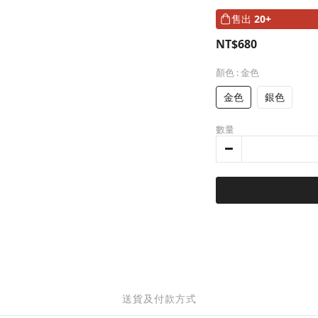
售出
20+
NT$680
顏色
: 金色
金色
銀色
數量
送貨及付款方式