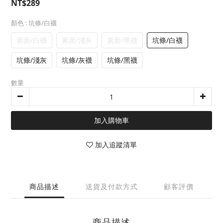
NT$289
顏色
: 坑條/白襪
素面/白襪
素面/淺灰
素面/黑襪
坑條/白襪
坑條/淺灰
坑條/灰襪
坑條/黑襪
數量
加入購物車
加入追蹤清單
商品描述
送貨及付款方式
顧客評價
商品描述