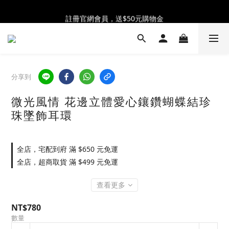
全館消費滿$2300 贈 ♡ 奶油泡芙化妝包 ♡
註冊官網會員，送$50元購物金
全館消費滿$2300 贈 ♡ 奶油泡芙化妝包 ♡
分享到
微光風情 花邊立體愛心鑲鑽蝴蝶結珍
珠墜飾耳環
全店，宅配到府 滿 $650 元免運
全店，超商取貨 滿 $499 元免運
查看更多
NT$780
數量