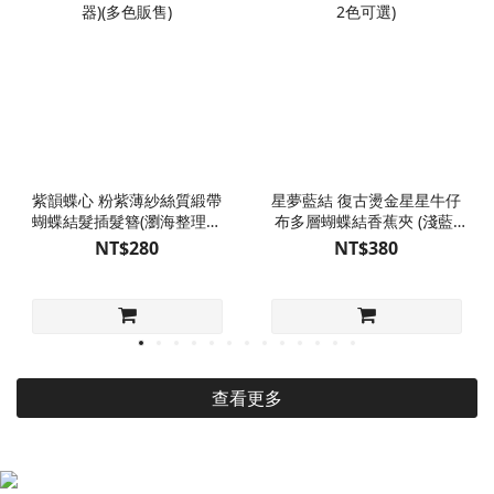
紫韻蝶心 粉紫薄紗絲質緞帶
星夢藍結 復古燙金星星牛仔
蝴蝶結髮插髮簪(瀏海整理固
布多層蝴蝶結香蕉夾 (淺藍/
定器)(多色販售)
深藍 2色可選)
NT$280
NT$380
查看更多