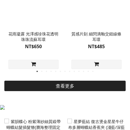
花雨凝露 光澤感珍珠花透明
質感片刻 細閃滴釉交錯線條
珠珠流蘇耳環
耳環
NT$650
NT$485
查看更多