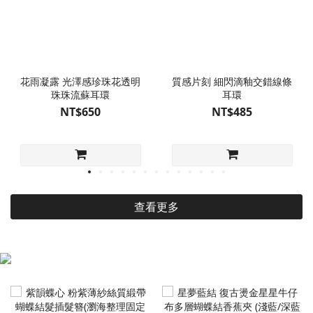
花雨凝露 光澤感珍珠花透明
質感片刻 細閃滴釉交錯線條
珠珠流蘇耳環
耳環
NT$650
NT$485
查看更多