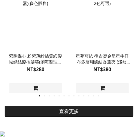
紫韻蝶心 粉紫薄紗絲質緞帶
星夢藍結 復古燙金星星牛仔
蝴蝶結髮插髮簪(瀏海整理固
布多層蝴蝶結香蕉夾 (淺藍/
定器)(多色販售)
深藍 2色可選)
NT$280
NT$380
查看更多