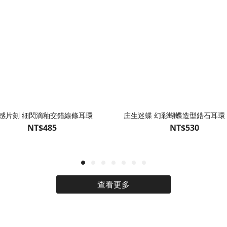
感片刻 細閃滴釉交錯線條耳環
庄生迷蝶 幻彩蝴蝶造型鋯石耳環 
NT$485
NT$530
查看更多