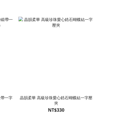
緞帶一字
晶韻柔華 高級珍珠愛心鋯石蝴蝶結一字壓
素格映夢 藍色格
夾
蝶結
NT$330
NT$