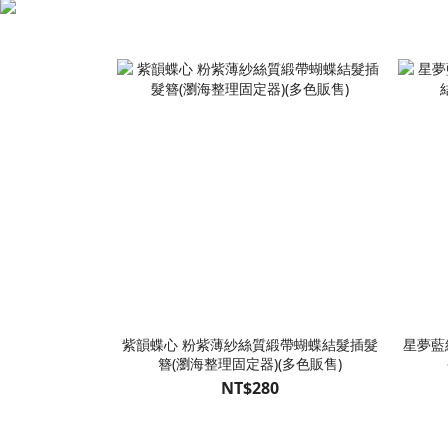
紫韻蝶心 粉紫薄紗絲質緞帶蝴蝶結髮插髮
星夢藍
簪(瀏海整理固定器)(多色販售)
NT$280