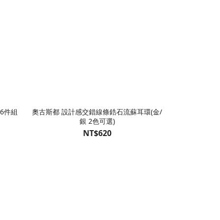
6件組
奧古斯都 設計感交錯線條鋯石流蘇耳環(金/
托斯卡納 簡約高
銀 2色可選)
NT$620