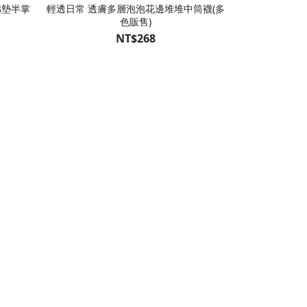
棉墊半掌
輕透日常 透膚多層泡泡花邊堆堆中筒襪(多
甜美雅緻 木耳捲
色販售)
NT$268