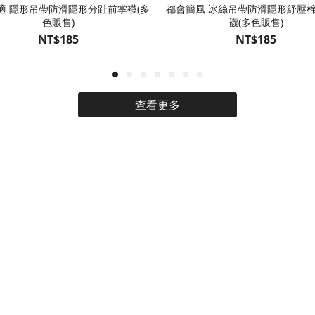
適 隱形吊帶防滑隱形分趾前掌襪(多
都會簡風 冰絲吊帶防滑隱形紓壓
色販售)
襪(多色販售)
NT$185
NT$185
查看更多