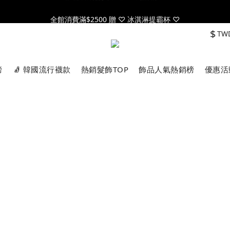
全館消費滿$2500 贈 ♡ 冰淇淋提霸杯 ♡
全館消費滿$2500 贈 ♡ 冰淇淋提霸杯 ♡
$
TW
註冊官網會員，送$50元購物金
全館消費滿$2500 贈 ♡ 冰淇淋提霸杯 ♡
榜
🧦 韓國流行襪款
熱銷髮飾TOP
飾品人氣熱銷榜
優惠活