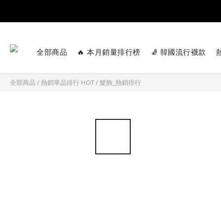
全部商品
🔥 本月銷量排行榜
🧦 韓國流行襪款
全部商品
/
熱銷單品排行 HOT
/
髮飾_熱銷排行