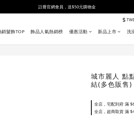
全館消費滿$2500 贈 ♡ 冰淇淋提霸杯 ♡
註冊官網會員，送$50元購物金
$
TW
全館消費滿$2500 贈 ♡ 冰淇淋提霸杯 ♡
熱銷髮飾TOP
飾品人氣熱銷榜
優惠活動
新品上市
洗
城市麗人 點
結(多色販售)
全店，宅配到府 滿 $6
全店，超商取貨 滿 $4