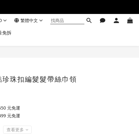
D
繁體中文
澡免拆
點珍珠扣編髮髮帶絲巾領
50 元免運
99 元免運
查看更多