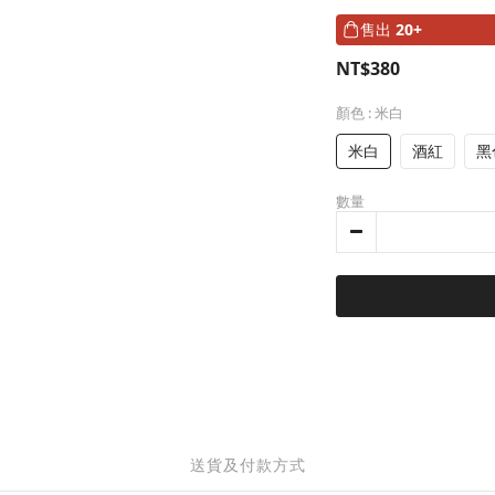
售出
20+
NT$380
顏色
: 米白
米白
酒紅
黑
數量
送貨及付款方式