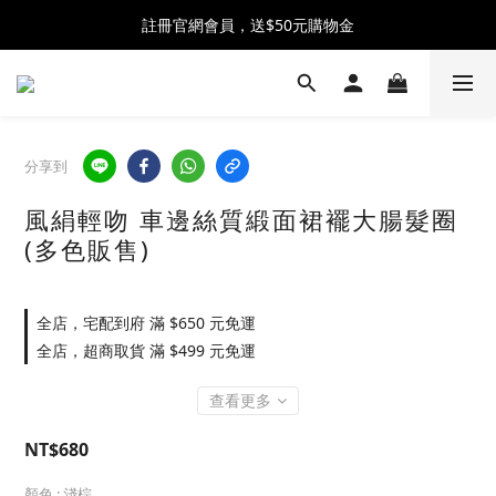
全館消費滿$2500 贈 ♡ 冰淇淋提霸杯 ♡
註冊官網會員，送$50元購物金
全館消費滿$2500 贈 ♡ 冰淇淋提霸杯 ♡
分享到
風絹輕吻 車邊絲質緞面裙襬大腸髮圈
(多色販售)
全店，宅配到府 滿 $650 元免運
全店，超商取貨 滿 $499 元免運
查看更多
NT$680
顏色
: 淺棕