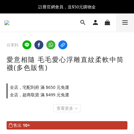
全館消費滿$2500 贈 ♡ 冰淇淋提霸杯 ♡
註冊官網會員，送$50元購物金
全館消費滿$2500 贈 ♡ 冰淇淋提霸杯 ♡
分享到
愛意相隨 毛毛愛心浮雕直紋柔軟中筒
襪(多色販售)
全店，宅配到府 滿 $650 元免運
全店，超商取貨 滿 $499 元免運
查看更多
售出
10+