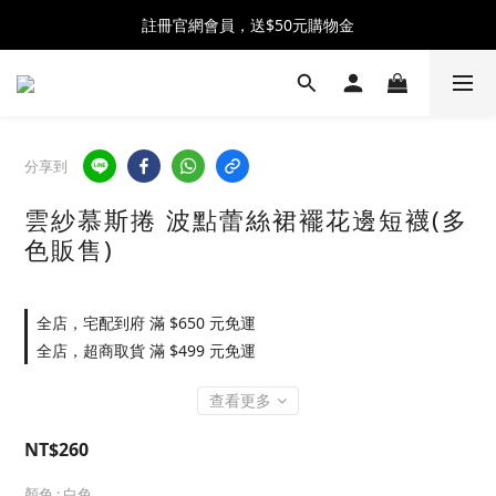
全館消費滿$2500 贈 ♡ 冰淇淋提霸杯 ♡
註冊官網會員，送$50元購物金
全館消費滿$2500 贈 ♡ 冰淇淋提霸杯 ♡
分享到
雲紗慕斯捲 波點蕾絲裙襬花邊短襪(多
色販售)
全店，宅配到府 滿 $650 元免運
全店，超商取貨 滿 $499 元免運
查看更多
NT$260
顏色
: 白色