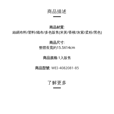
商品描述
商品材質
:
絲綢布料/塑料/織布/多色販售(米黃/香檳/灰紫/柔粉/黑色)
商品尺寸
:
整體長寬約15.5X14cm
商品規格
:
1入販售
商品型號
: WEI-4082081-85
了解更多