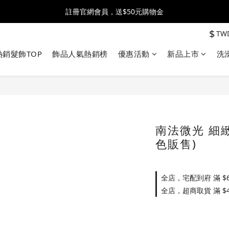
全館消費滿$2500 贈 ♡ 冰淇淋提霸杯 ♡
註冊官網會員，送$50元購物金
$
TW
全館消費滿$2500 贈 ♡ 冰淇淋提霸杯 ♡
熱銷髮飾TOP
飾品人氣熱銷榜
優惠活動
新品上市
洗
南法微光 細
色販售)
全店，宅配到府 滿 $6
全店，超商取貨 滿 $4