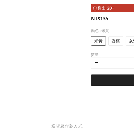
售出
20+
NT$135
顏色
: 米黃
米黃
香檳
灰
數量
送貨及付款方式