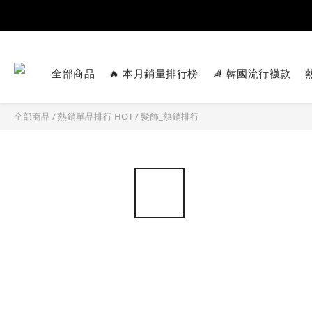
全部商品
🔥 本月銷量排行榜
🧦 韓國流行襪款
全部商品
/
熱銷單品排行 HOT
/
髮飾_熱銷排行