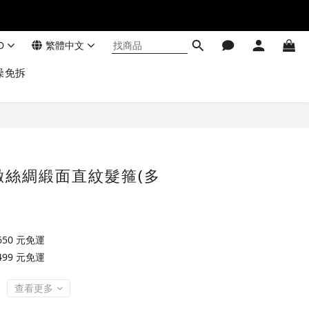
D
繁體中文
澡免拆
緻絲綢緞面直紋髮箍(多
50 元免運
99 元免運
查看更多