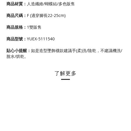
商品材質
：
人造纖維/蝴蝶結/多色販售
商品尺碼
：
F (適穿腳長22-25cm)
商品規格
：
1雙販售
商品型號
：
YUEX-5111540
貼心小提醒：
如是造型墜飾襪款建議手(柔)洗/陰乾，不建議機洗/
脫水/烘乾。
了解更多