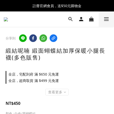
全館消費滿$2300 贈 ♡ 奶油泡芙化妝包 ♡
註冊官網會員，送$50元購物金
全館消費滿$2300 贈 ♡ 奶油泡芙化妝包 ♡
分享到
緞結呢喃 緞面蝴蝶結加厚保暖小腿長
襪(多色販售)
全店，宅配到府 滿 $650 元免運
全店，超商取貨 滿 $499 元免運
查看更多
NT$450
顏色
: 白色/黑蝴蝶結