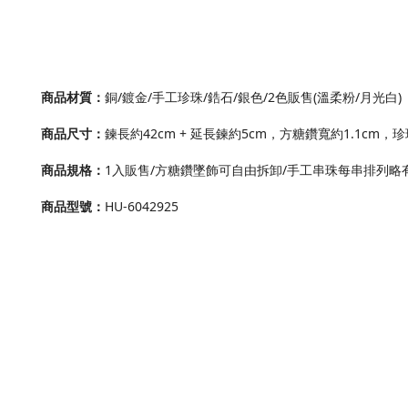
商品材質
：
銅/鍍金/手工珍珠/鋯石/銀色/2色販售(溫柔粉/月光白)
商品尺寸
：
鍊長約42cm + 延長鍊約5cm，方糖鑽寬約1.1cm，珍珠寬約
商品規格
：
1入販售/方糖鑽墜飾可自由拆卸/手工串珠每串排列略
商品型號
：
HU-6042925