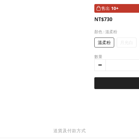
售出
10+
NT$730
顏色
: 溫柔粉
溫柔粉
月光白
數量
送貨及付款方式