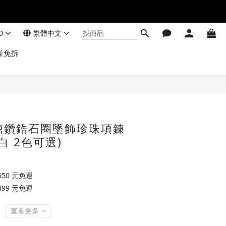
D
繁體中文
澡免拆
糖鑽鋯石圈墜飾珍珠項鍊
白 2色可選)
50 元免運
99 元免運
查看更多