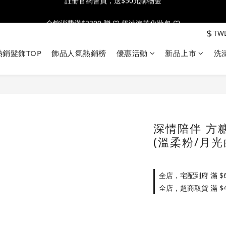
全館消費滿$2300 贈 ♡ 奶油泡芙化妝包 ♡
全館消費滿$2300 贈 ♡ 奶油泡芙化妝包 ♡
$
TW
熱銷髮飾TOP
飾品人氣熱銷榜
優惠活動
新品上市
洗
深情陪伴 方
(溫柔粉/月光
全店，宅配到府 滿 $6
全店，超商取貨 滿 $4