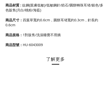
商品材質 :
鈦鋼(親膚低敏)/低敏鋼針/鋯石/圓餅轉珠耳堵/銀色/多
色販售(月白/桃粉/海藍)
商品尺寸
：
四葉草寬約0.6cm，圓餅耳堵寬約0.3cm，針長約
0.6cm
商品規格
：
1對販售/洗澡睡覺不用摘
商品型號
：
HU-6043009
了解更多