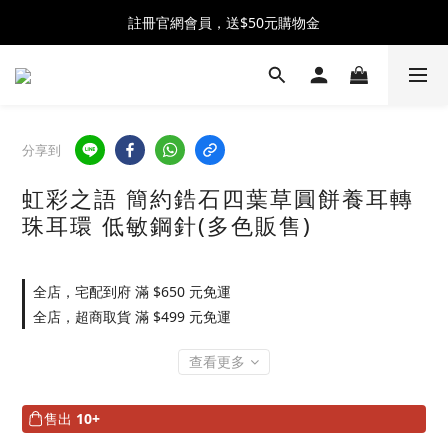
全館消費滿$2300 贈 ♡ 奶油泡芙化妝包 ♡
註冊官網會員，送$50元購物金
全館消費滿$2300 贈 ♡ 奶油泡芙化妝包 ♡
分享到
虹彩之語 簡約鋯石四葉草圓餅養耳轉
珠耳環 低敏鋼針(多色販售)
全店，宅配到府 滿 $650 元免運
全店，超商取貨 滿 $499 元免運
查看更多
售出
10+