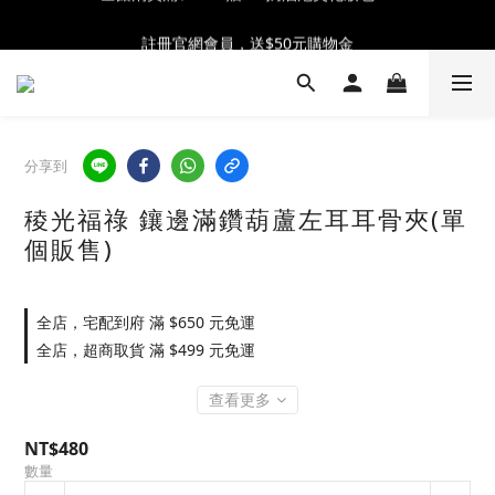
全館消費滿$2300 贈 ♡ 奶油泡芙化妝包 ♡
註冊官網會員，送$50元購物金
全館消費滿$2300 贈 ♡ 奶油泡芙化妝包 ♡
分享到
稜光福祿 鑲邊滿鑽葫蘆左耳耳骨夾(單
個販售)
全店，宅配到府 滿 $650 元免運
全店，超商取貨 滿 $499 元免運
查看更多
NT$480
數量