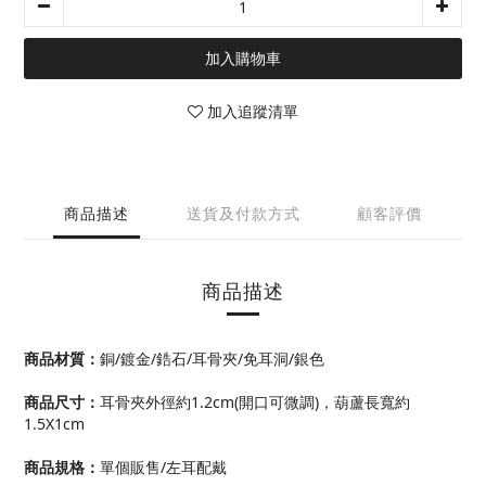
加入購物車
加入追蹤清單
商品描述
送貨及付款方式
顧客評價
商品描述
商品材質
：
銅/鍍金/鋯石/耳骨夾/免耳洞/銀色
商品尺寸
：
耳骨夾外徑約1.2cm(開口可微調)，葫蘆長寬約
1.5X1cm
商品規格
：
單個販售/左耳配戴