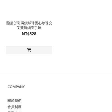
雪綴心環 滿鑽球球愛心珍珠交
叉雙層細圈手鍊
NT$528
COMPANY
關於我們
會員制度