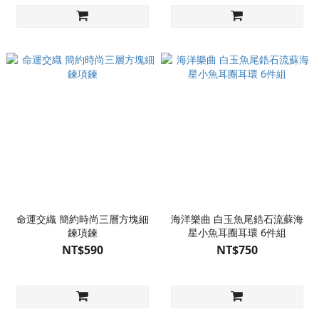
命運交織 簡約時尚三層方塊細
海洋樂曲 白玉魚尾鋯石流蘇海
鍊項鍊
星小魚耳圈耳環 6件組
NT$590
NT$750