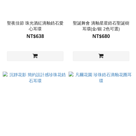
聖夜佳節 珠光酒紅滴釉鋯石愛
聖誕舞會 滴釉星星鋯石聖誕樹
心耳環
耳環(金/銀 2色可選)
NT$638
NT$680