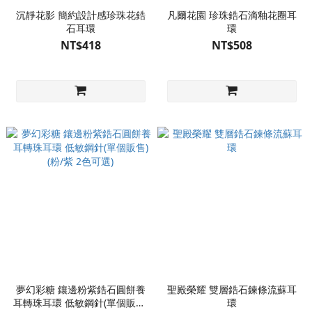
沉靜花影 簡約設計感珍珠花鋯
凡爾花園 珍珠鋯石滴釉花圈耳
石耳環
環
NT$418
NT$508
夢幻彩糖 鑲邊粉紫鋯石圓餅養
聖殿榮耀 雙層鋯石鍊條流蘇耳
耳轉珠耳環 低敏鋼針(單個販售)
環