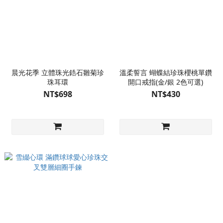
晨光花季 立體珠光鋯石雛菊珍
溫柔誓言 蝴蝶結珍珠櫻桃單鑽
珠耳環
開口戒指(金/銀 2色可選)
NT$698
NT$430