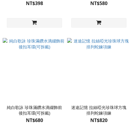
(粉/紫 2色可選)
NT$398
NT$580
純白歌詠 珍珠滿鑽水滴綴飾前
迷途記憶 拉絲啞光珍珠球方塊
後扣耳環(可拆戴)
排列蛇鍊項鍊
NT$680
NT$820