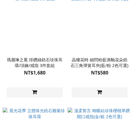
瑪麗琳之冕 排鑽綠鋯石珍珠耳
晶燦花時 細閃粉藍滴釉花朵鋯
環/項鍊/戒指 3件套組
石三角彈簧耳夾(藍/粉 2色可選)
NT$1,680
NT$580