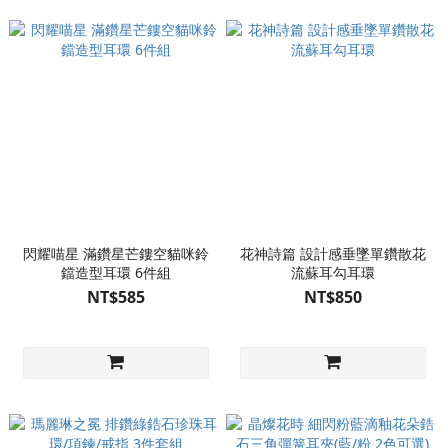
閃耀喵星 滿鑽星芒鏤空貓咪鈴
花神詩篇 設計感垂墜單鑽散花
鐺造型耳環 6件組
流蘇耳勾耳環
NT$585
NT$850