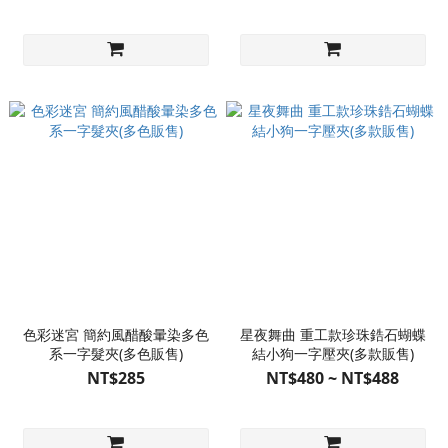
色彩迷宮 簡約風醋酸暈染多色
星夜舞曲 重工款珍珠鋯石蝴蝶
系一字髮夾(多色販售)
結小狗一字壓夾(多款販售)
NT$285
NT$480 ~ NT$488