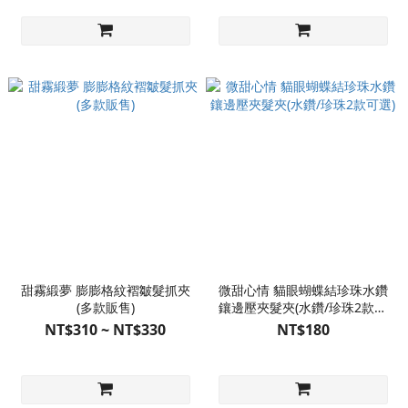
甜霧緞夢 膨膨格紋褶皺髮抓夾
微甜心情 貓眼蝴蝶結珍珠水鑽
(多款販售)
鑲邊壓夾髮夾(水鑽/珍珠2款可
選)
NT$310 ~ NT$330
NT$180