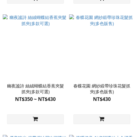
幽夜謐詩 絲絨蝴蝶結香蕉夾髮
春蝶花園 網紗緞帶珍珠花髮抓
抓夾(多款可選)
夾(多色販售)
NT$350 ~ NT$430
NT$430