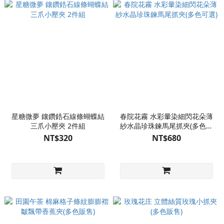
星糖微夢 鑲鑽鋯石線條蝴蝶結
春院花霧 水彩暈染細閃花朵薄
三爪小壓夾 2件組
紗水晶珍珠鍊馬尾抓夾(多色可
選)
NT$320
NT$680