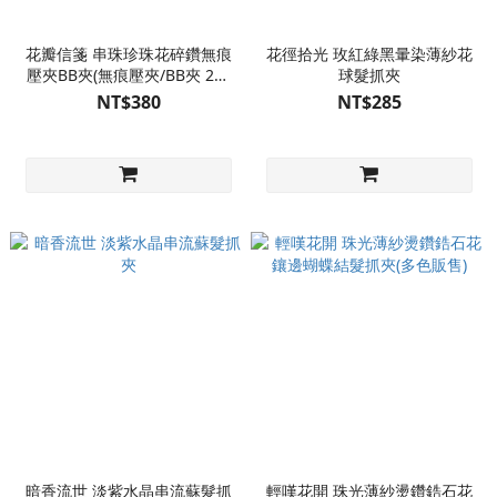
花瓣信箋 串珠珍珠花碎鑽無痕
花徑拾光 玫紅綠黑暈染薄紗花
壓夾BB夾(無痕壓夾/BB夾 2款
球髮抓夾
可選)
NT$380
NT$285
暗香流世 淡紫水晶串流蘇髮抓
輕嘆花開 珠光薄紗燙鑽鋯石花