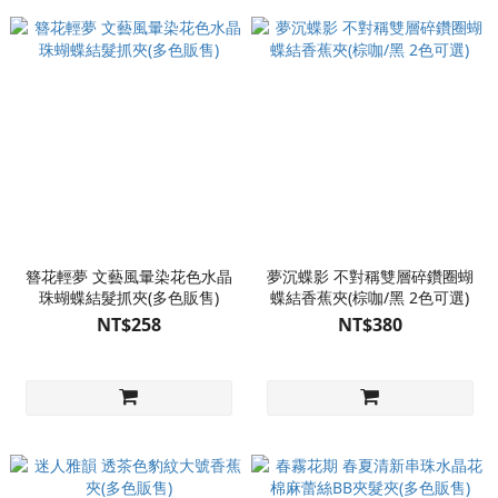
簪花輕夢 文藝風暈染花色水晶
夢沉蝶影 不對稱雙層碎鑽圈蝴
珠蝴蝶結髮抓夾(多色販售)
蝶結香蕉夾(棕咖/黑 2色可選)
NT$258
NT$380