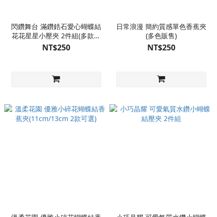
閃鑽舞台 滿鑽鋯石愛心蝴蝶結
日常浪漫 簡約質感單色香蕉夾
花花星星小壓夾 2件組(多款販
(多色販售)
售)
NT$250
NT$250