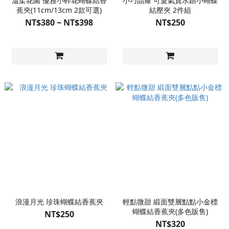
溫柔花園 優雅小碎花蝴蝶結香
小巧晶耀 可愛氣質水鑽小蝴蝶
蕉夾(11cm/13cm 2款可選)
結壓夾 2件組
NT$380 ~ NT$398
NT$250
浪漫月光 珍珠蝴蝶結香蕉夾
輕點微甜 緞面雙層點點小金標
蝴蝶結香蕉夾(多色販售)
NT$250
NT$320