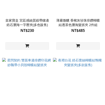
皇家寶盒 宮廷感絲質緞帶鑲邊
薄霧微醺 香檳灰珍珠排鑽蝴蝶
鋯石瀏海一字壓夾(多色販售)
結透茶色瀏海髮抓夾 2件組
NT$230
NT$485