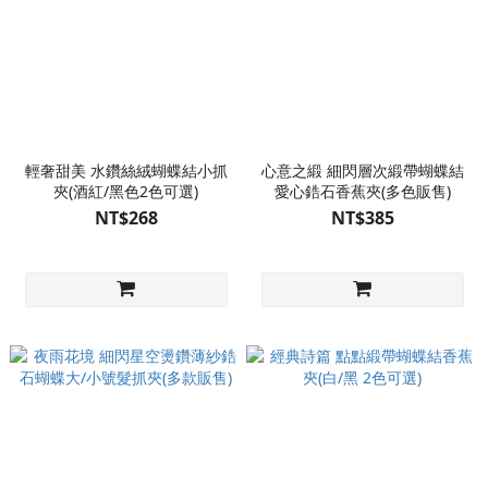
輕奢甜美 水鑽絲絨蝴蝶結小抓
心意之緞 細閃層次緞帶蝴蝶結
夾(酒紅/黑色2色可選)
愛心鋯石香蕉夾(多色販售)
NT$268
NT$385