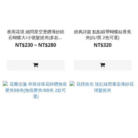
夜雨花境 細閃星空燙鑽薄紗鋯
經典詩篇 點點緞帶蝴蝶結香蕉
石蝴蝶大/小號髮抓夾(多款販
夾(白/黑 2色可選)
售)
NT$230 ~ NT$280
NT$320