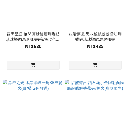
霧黑星語 細閃薄紗雙層蝴蝶結
灰階夢境 黑灰植絨點點雪紡蝴
珍珠墜飾馬尾抓夾(棕/黑 2色可
蝶結珍珠墜飾馬尾抓夾
選)
NT$680
NT$485