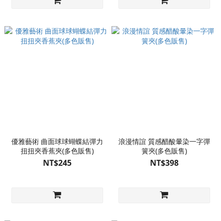
優雅藝術 曲面球球蝴蝶結彈力
浪漫情誼 質感醋酸暈染一字彈
扭扭夾香蕉夾(多色販售)
簧夾(多色販售)
NT$245
NT$398