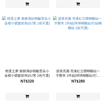
輕柔之夢 膨膨薄紗褶皺雲朵小
甜美亮麗 亮漆紅立體蝴蝶結一
金標小號髮抓夾(白/黑 2色可選)
字壓夾 2件組(球球蝴蝶結/打結
蝴蝶結 2款可選)
NT$320
NT$280