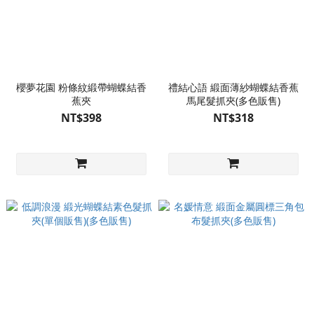
櫻夢花園 粉條紋緞帶蝴蝶結香
禮結心語 緞面薄紗蝴蝶結香蕉
蕉夾
馬尾髮抓夾(多色販售)
NT$398
NT$318