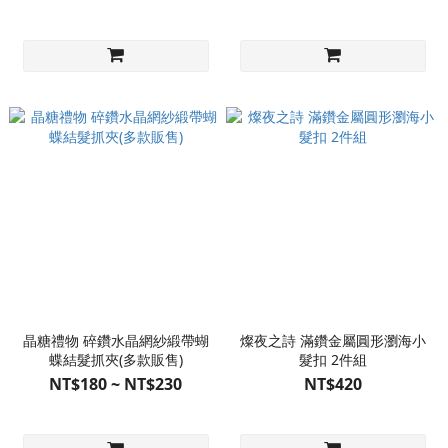
晶糖禮物 碎鑽水晶網紗緞帶蝴
燦夜之詩 滿鑽金屬圓形瀏海小
蝶結髮抓夾(多款販售)
髮扣 2件組
NT$180 ~ NT$230
NT$420