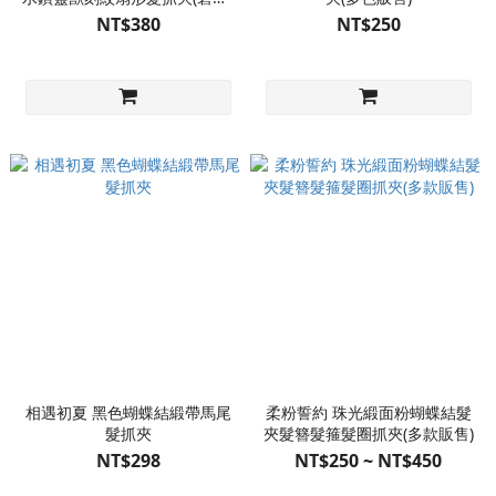
松綠 2色可選)
NT$380
NT$250
相遇初夏 黑色蝴蝶結緞帶馬尾
柔粉誓約 珠光緞面粉蝴蝶結髮
髮抓夾
夾髮簪髮箍髮圈抓夾(多款販售)
NT$298
NT$250 ~ NT$450