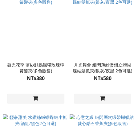
微光花季 薄紗點點飄帶玫瑰彈
月光舞會 細閃薄紗燙鑽立體蝴
簧髮夾(多色販售)
蝶結髮抓夾(銀灰/夜黑 2色可選)
NT$380
NT$580