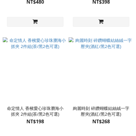
NT$480
NT$398
命定情人 香檳愛心珍珠瀏海小
絢麗時刻 碎鑽蝴蝶結絲絨一字
抓夾 2件組(茶/黑2色可選)
壓夾(酒紅/黑2色可選)
NT$198
NT$268