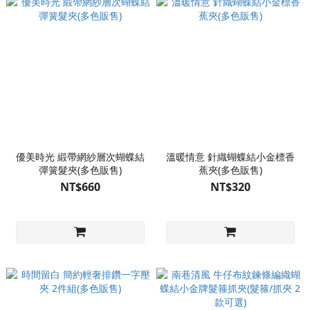
優美時光 緞帶網紗層次蝴蝶結
溫暖情意 針織蝴蝶結小金標香
彈簧髮夾(多色販售)
蕉夾(多色販售)
NT$660
NT$320