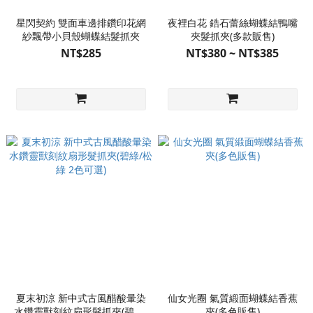
星閃契約 雙面車邊排鑽印花網
夜裡白花 鋯石蕾絲蝴蝶結鴨嘴
紗飄帶小貝殼蝴蝶結髮抓夾
夾髮抓夾(多款販售)
NT$285
NT$380 ~ NT$385
夏末初涼 新中式古風醋酸暈染
仙女光圈 氣質緞面蝴蝶結香蕉
水鑽靈獸刻紋扇形髮抓夾(碧綠/
夾(多色販售)