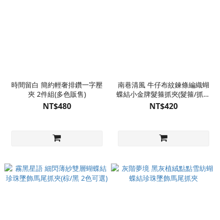
時間留白 簡約輕奢排鑽一字壓
南巷清風 牛仔布紋鍊條編織蝴
夾 2件組(多色販售)
蝶結小金牌髮箍抓夾(髮箍/抓夾
2款可選)
NT$480
NT$420