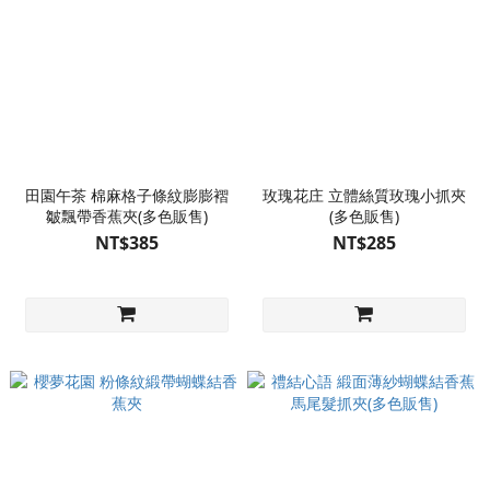
田園午茶 棉麻格子條紋膨膨褶
玫瑰花庄 立體絲質玫瑰小抓夾
皺飄帶香蕉夾(多色販售)
(多色販售)
NT$385
NT$285