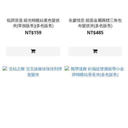
低調浪漫 緞光蝴蝶結素色髮抓
名媛情意 緞面金屬圓標三角包
夾(單個販售)(多色販售)
布髮抓夾(多色販售)
NT$159
NT$485