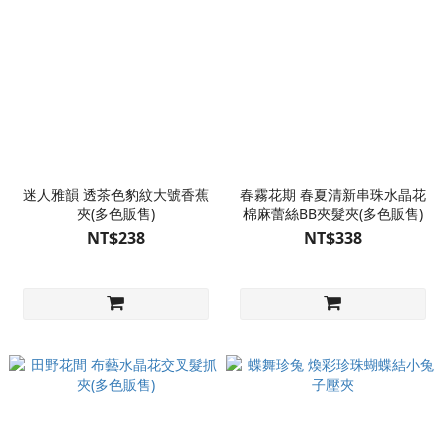
迷人雅韻 透茶色豹紋大號香蕉
春霧花期 春夏清新串珠水晶花
夾(多色販售)
棉麻蕾絲BB夾髮夾(多色販售)
NT$238
NT$338