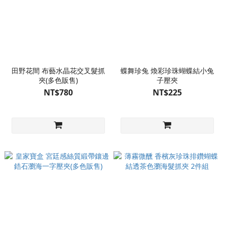
田野花間 布藝水晶花交叉髮抓
蝶舞珍兔 煥彩珍珠蝴蝶結小兔
夾(多色販售)
子壓夾
NT$780
NT$225