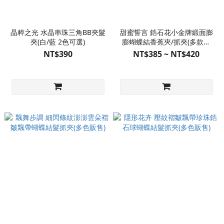
晶粹之光 水晶串珠三角BB夾髮
甜蜜誓言 鋯石花小金牌緞面膨
夾(白/藍 2色可選)
膨蝴蝶結香蕉夾/抓夾(多款販
售)
NT$390
NT$385 ~ NT$420