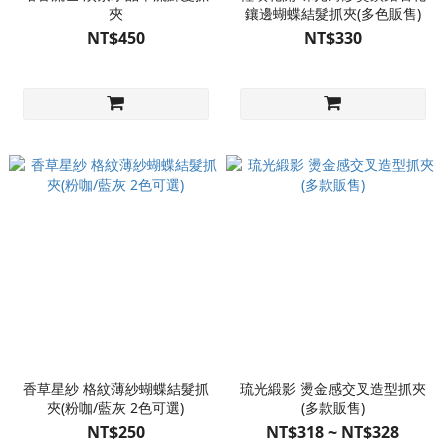
夾
鑲邊蝴蝶結髮抓夾(多色販售)
NT$450
NT$330
香草星紗 格紋薄紗蝴蝶結髮抓
琉光緞影 燙金感交叉造型抓夾
夾(粉咖/藍灰 2色可選)
(多款販售)
NT$250
NT$318 ~ NT$328