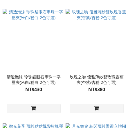
清透泡沫 珍珠貓眼石串珠一字
玫瑰之吻 優雅薄紗雙玫瑰香蕉
壓夾(米白/粉白 2色可選)
夾(杏紫/杏粉 2色可選)
NT$430
NT$380