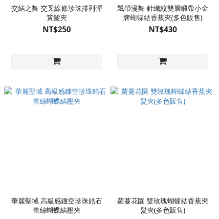
交結之舞 交叉線條珍珠排列彈
飄帶漫舞 針織紋雙層緞帶小金
簧髮夾
牌蝴蝶結香蕉夾(多色販售)
NT$250
NT$430
華麗聖域 高級感鏤空珍珠鋯石
蘿蔓花園 雙玫瑰蝴蝶結香蕉夾
蕾絲蝴蝶結壓夾
髮夾(多色販售)