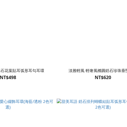
鋯石花葉貼耳弧形耳勾耳環
淡雅輕風 輕奢風橢圓鋯石珍珠垂
NT$498
NT$620