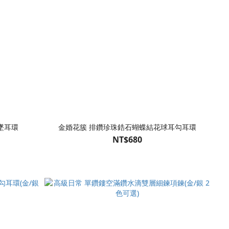
墜耳環
金婚花簇 排鑽珍珠鋯石蝴蝶結花球耳勾耳環
NT$680