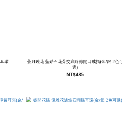
圈耳環
蒼月曉花 藍鋯石花朵交織線條開口戒指(金/銀 2色可
選)
NT$485