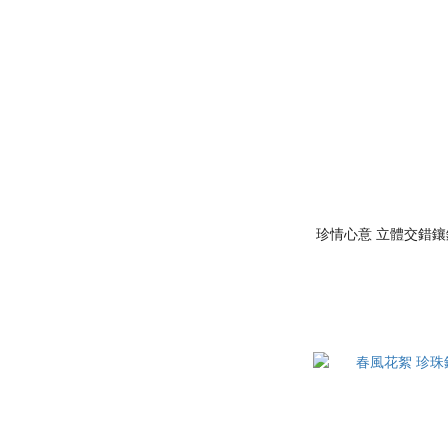
珍情心意 立體交錯鑲