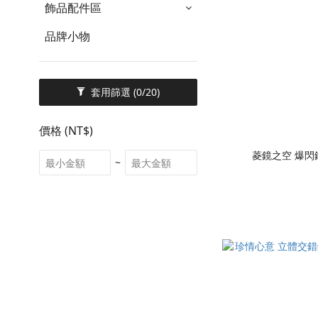
飾品配件區
品牌小物
套用篩選
(0/20)
價格 (NT$)
菱鏡之空 爆
~