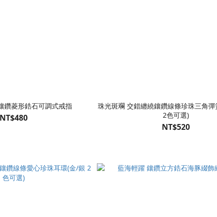
閃鑲鑽菱形鋯石可調式戒指
珠光斑斕 交錯纏繞鑲鑽線條珍珠三角彈簧
2色可選)
NT$480
NT$520