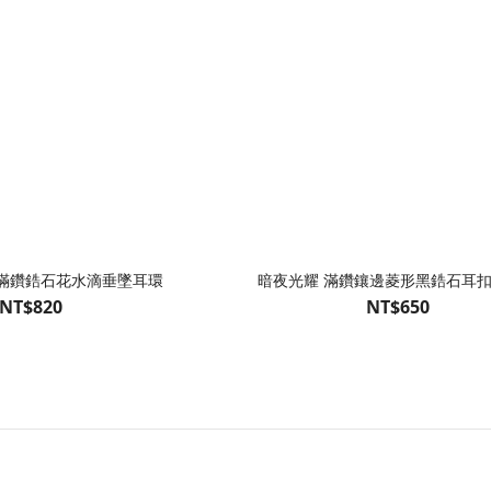
耀滿鑽鋯石花水滴垂墜耳環
暗夜光耀 滿鑽鑲邊菱形黑鋯石耳
NT$820
NT$650