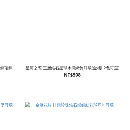
細鍊項鍊
星河之際 三層鋯石星球水滴綴飾耳環(金/銀 2色可選)
NT$598