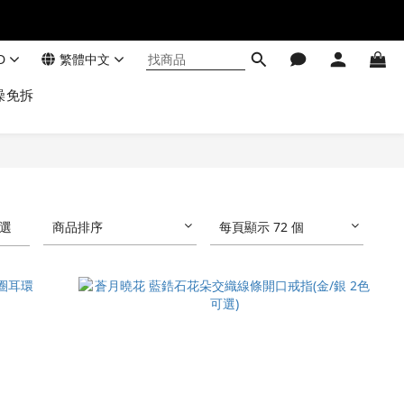
D
繁體中文
澡免拆
選
商品排序
每頁顯示 72 個