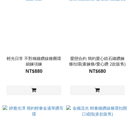
輕光日常 不對稱鑲鑽線條圈環
愛戀合約 簡約愛心鋯石鑲鑽鍊
細鍊項鍊
條扣環(素鍊條/愛心鑽 2款販售)
NT$880
NT$680