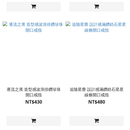
逐流之濱 造型感波浪排鑽珍珠
追隨星塵 設計感滿鑽鋯石星星
開口戒指
線條開口戒指
NT$430
NT$480