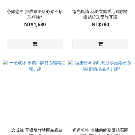
心飾戀曲 排鑽鑲邊紅心鋯石珍
微光風情 花邊立體愛心鑲鑽蝴
珠項鍊*
蝶結珍珠墜飾耳環
NT$1,680
NT$780
一念成緣 單鑽吊牌雙圈編織紅
福運乾坤 滴釉豹紋葫蘆鋯石圈