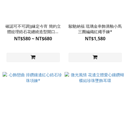
確認可不可調))緣定今宵 簡約立
駿馳納福 琉璃金串飾滴釉小馬
體紋理鋯石花纏繞造型開口戒
三圈編織紅繩手鍊*
指(多款販售)
NT$580 ~ NT$680
NT$1,580