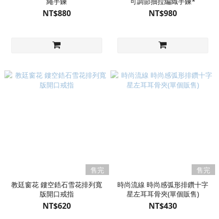
繩手鍊
可調節抽拉編織手鍊*
NT$880
NT$980
售完
售完
教廷窗花 鏤空鋯石雪花排列寬
時尚流線 時尚感弧形排鑽十字
版開口戒指
星左耳耳骨夾(單個販售)
NT$620
NT$430