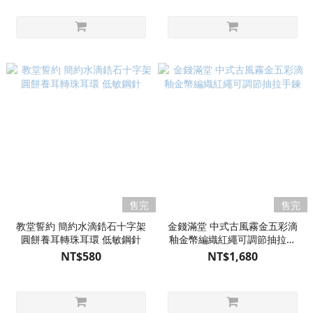
售完
售完
教堂誓約 簡約水滴鋯石十字架
金錢滿堂 中式古風霧金五彩滴
圓餅養耳轉珠耳環 低敏鋼針
釉金幣編織紅繩可調節抽拉手
鍊
NT$580
NT$1,680