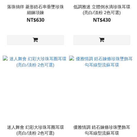
落珠徜徉 菱形鋯石串垂墜珍珠
低調雅迷 立體倒水滴珍珠耳環
細鍊項鍊
(亮白/淡粉 2色可選)
NT$630
NT$430
迷人舞會 幻彩大珍珠耳圈耳環
優雅情調 鋯石鍊條珍珠墜飾耳
(亮白/淡粉 2色可選)
勾耳線型流蘇耳環