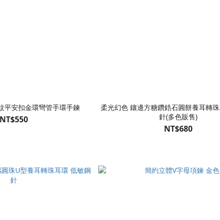
壓紋平安扣金環彎管手環手鍊
柔光幻色 鑲邊方糖鑽鋯石圓餅養耳轉珠
針(多色販售)
NT$550
NT$680