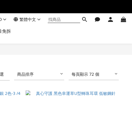
D
繁體中文
澡免拆
選
商品排序
每頁顯示 72 個