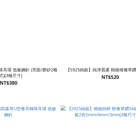
耳環 低敏鋼針 (亮面/磨砂2種
【S925純銀】純淨晨露 精緻璀璨單鑽
式)(3種尺寸)
NT$520
NT$380