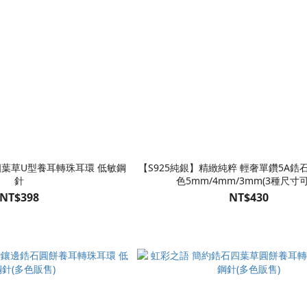
四葉草U型養耳轉珠耳環 低敏鋼
【S925純銀】精緻純粹 輕奢單鑽5A鋯石
針
色5mm/4mm/3mm(3種尺寸可
NT$398
NT$430