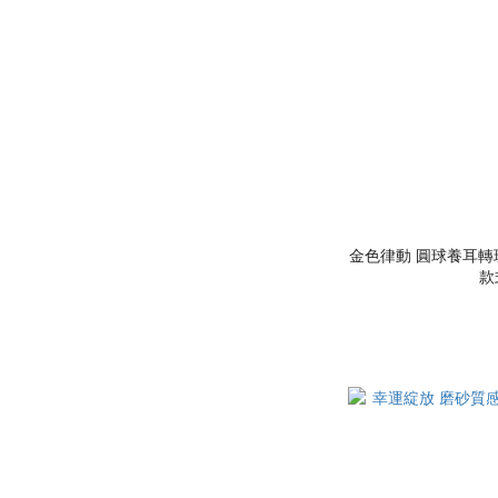
金色律動 圓球養耳轉珠
款