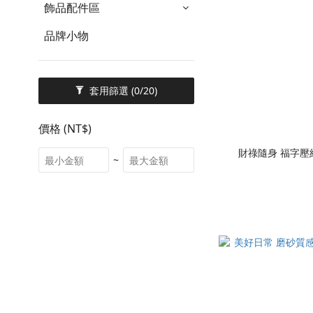
飾品配件區
品牌小物
套用篩選
(0/20)
價格 (NT$)
財祿隨身 福字
~