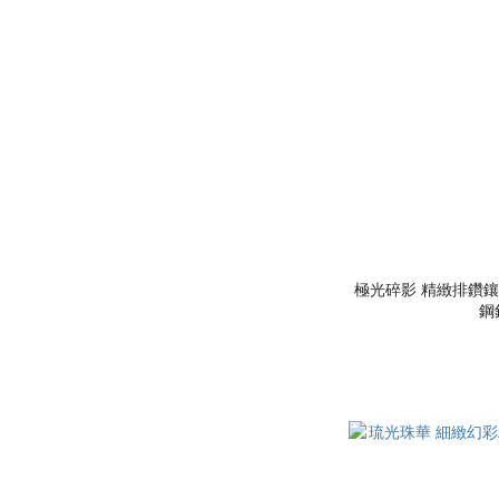
極光碎影 精緻排鑽
鋼