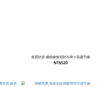
進寶財源 纏繞鍊條招財吊牌小葫蘆手鍊
NT$520