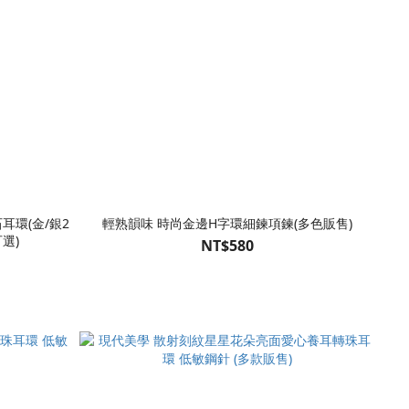
耳環(金/銀2
輕熟韻味 時尚金邊H字環細鍊項鍊(多色販售)
選)
NT$580