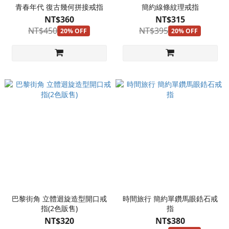
青春年代 復古幾何拼接戒指
簡約線條紋理戒指
NT$360
NT$315
NT$450
NT$395
20% OFF
20% OFF
巴黎街角 立體迴旋造型開口戒
時間旅行 簡約單鑽馬眼鋯石戒
指(2色販售)
指
NT$320
NT$380