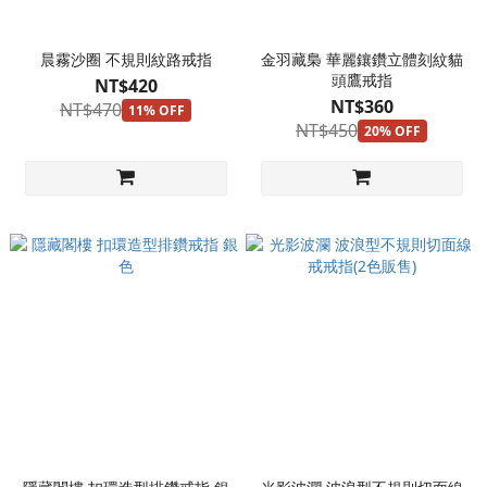
晨霧沙圈 不規則紋路戒指
金羽藏梟 華麗鑲鑽立體刻紋貓
頭鷹戒指
NT$420
NT$360
NT$470
11% OFF
NT$450
20% OFF