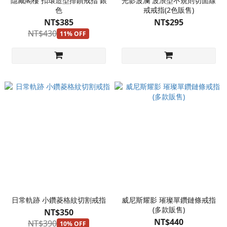
隱藏閣樓 扣環造型排鑽戒指 銀
光影波瀾 波浪型不規則切面線
色
戒戒指(2色販售)
NT$385
NT$295
NT$430
11% OFF
日常軌跡 小鑽菱格紋切割戒指
威尼斯耀影 璀璨單鑽鏈條戒指
(多款販售)
NT$350
NT$440
NT$390
10% OFF