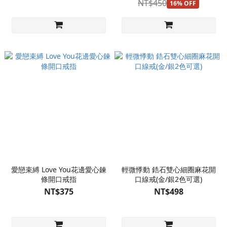
NT$450
16% OFF
愛戀束縛 Love You花邊愛心鍊
輕微悸動 鋯石雙心細圈麻花開
條開口戒指
口線戒(金/銀2色可選)
NT$375
NT$498