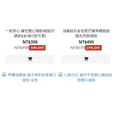
一箭穿心 鏤空愛心飛箭戒指(可
頂級鋯石金色星芒鑲單鑽鏡面
調節)(金/銀2色可選)
拋光亮面戒指
NT$358
NT$450
NT$398
NT$570
10% OFF
21% OFF